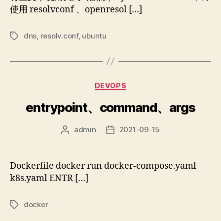
使用 resolvconf 、openresol […]
dns
,
resolv.conf
,
ubuntu
标
签
分
DEVOPS
类
entrypoint、command、args
admin
2021-09-15
文
发
章
布
作
日
者
期
Dockerfile docker run docker-compose.yaml
k8s.yaml ENTR […]
docker
标
签