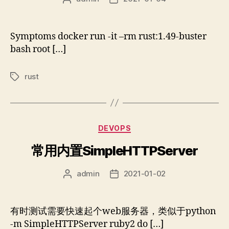
章
布
作
日
者
期
Symptoms docker run -it –rm rust:1.49-buster
bash root […]
rust
标
签
分
DEVOPS
类
常用内置SimpleHTTPServer
admin
2021-01-02
文
发
章
布
作
日
者
期
有时测试需要快速起个web服务器，类似于python
-m SimpleHTTPServer ruby2 do […]