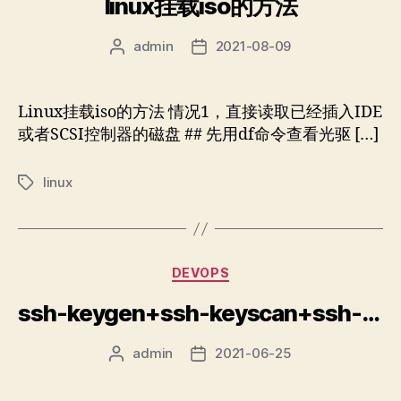
linux挂载iso的方法
admin
2021-08-09
文
发
章
布
作
日
者
期
Linux挂载iso的方法 情况1，直接读取已经插入IDE
或者SCSI控制器的磁盘 ## 先用df命令查看光驱 […]
linux
标
签
分
DEVOPS
类
ssh-keygen+ssh-keyscan+ssh-copy-id三条命令实现ssh non interactive登录
admin
2021-06-25
文
发
章
布
作
日