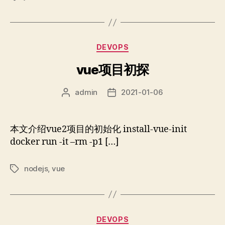
签
分
DEVOPS
类
vue项目初探
admin
2021-01-06
文
发
章
布
作
日
者
期
本文介绍vue2项目的初始化 install-vue-init
docker run -it –rm -p1 […]
nodejs
,
vue
标
签
分
DEVOPS