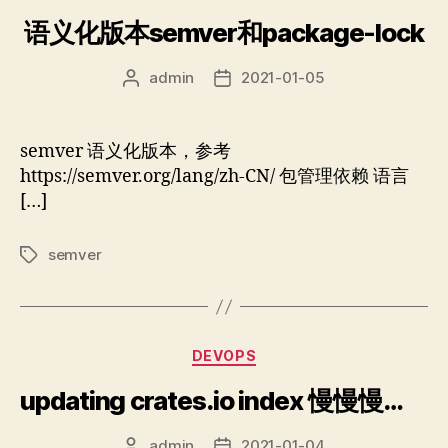
类
语义化版本semver和package-lock
admin
2021-01-05
文
发
章
布
作
日
者
期
semver 语义化版本，参考
https://semver.org/lang/zh-CN/ 包管理依赖 语言
[…]
semver
标
签
分
DEVOPS
类
updating crates.io index 慢慢慢慢慢慢
admin
2021-01-04
文
发