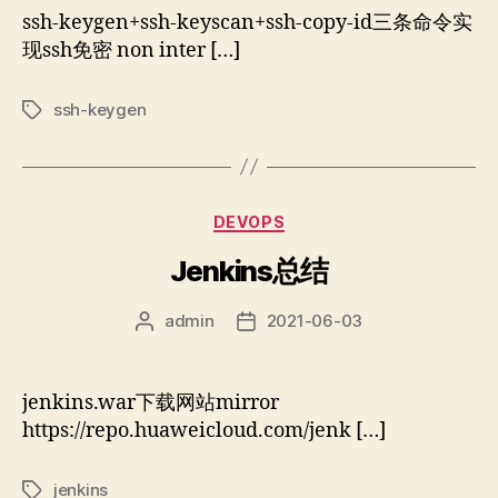
者
期
ssh-keygen+ssh-keyscan+ssh-copy-id三条命令实
现ssh免密 non inter […]
ssh-keygen
标
签
分
DEVOPS
类
Jenkins总结
admin
2021-06-03
文
发
章
布
作
日
者
期
jenkins.war下载网站mirror
https://repo.huaweicloud.com/jenk […]
jenkins
标