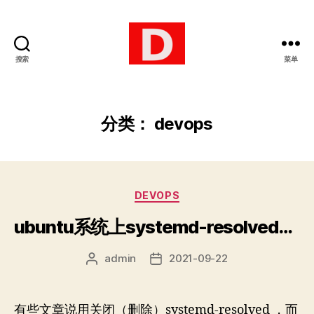
搜索
菜单
博
客
分类：
devops
分
DEVOPS
类
ubuntu系统上systemd-resolved不使用127.0.0.53的方法
admin
2021-09-22
文
发
章
布
作
日
者
期
有些文章说用关闭（删除）systemd-resolved ，而