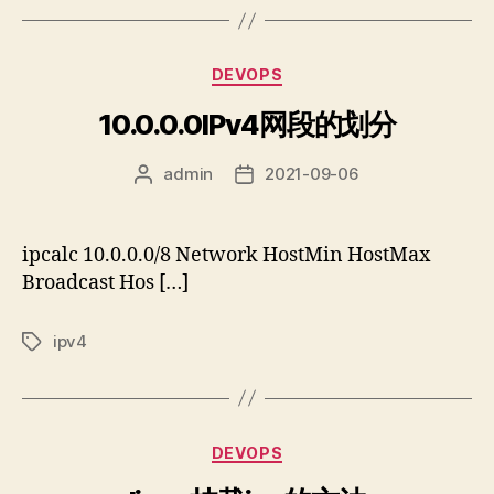
分
DEVOPS
类
10.0.0.0IPv4网段的划分
admin
2021-09-06
文
发
章
布
作
日
者
期
ipcalc 10.0.0.0/8 Network HostMin HostMax
Broadcast Hos […]
ipv4
标
签
分
DEVOPS
类