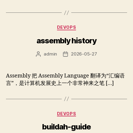
签
分
DEVOPS
类
assembly history
admin
2026-05-27
文
发
章
布
作
日
者
期
Assembly 把 Assembly Language 翻译为“汇编语
言”，是计算机发展史上一个非常神来之笔 […]
分
DEVOPS
类
buildah-guide