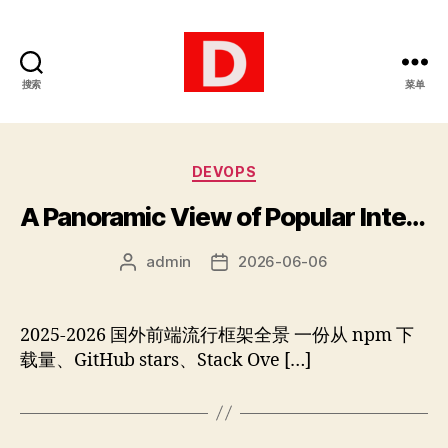
搜索
菜单
博
客
分
DEVOPS
类
A Panoramic View of Popular International Front-End Frameworks (2025-2026)
admin
2026-06-06
文
发
章
布
作
日
者
期
2025-2026 国外前端流行框架全景 一份从 npm 下
载量、GitHub stars、Stack Ove […]