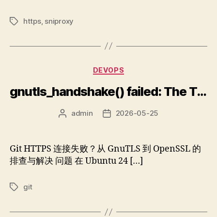
https
,
sniproxy
标
签
分
DEVOPS
类
gnutls_handshake() failed: The TLS connection was non-properly terminated.
admin
2026-05-25
文
发
章
布
作
日
者
期
Git HTTPS 连接失败？从 GnuTLS 到 OpenSSL 的
排查与解决 问题 在 Ubuntu 24 […]
git
标
签