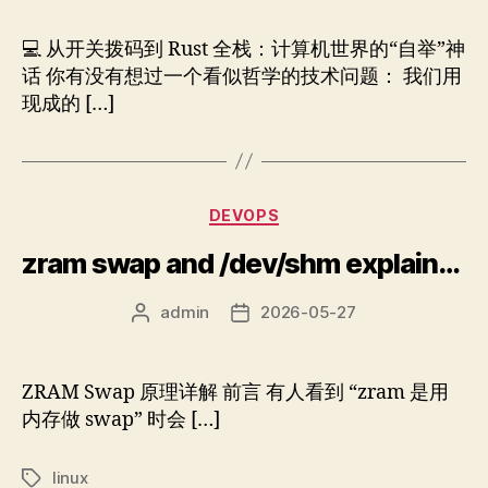
作
日
者
期
💻 从开关拨码到 Rust 全栈：计算机世界的“自举”神
话 你有没有想过一个看似哲学的技术问题： 我们用
现成的 […]
分
DEVOPS
类
zram swap and /dev/shm explained
admin
2026-05-27
文
发
章
布
作
日
者
期
ZRAM Swap 原理详解 前言 有人看到 “zram 是用
内存做 swap” 时会 […]
linux
标