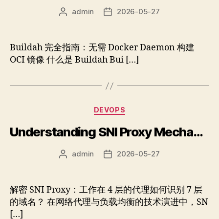
admin
2026-05-27
文
发
章
布
作
日
者
期
Buildah 完全指南：无需 Docker Daemon 构建
OCI 镜像 什么是 Buildah Bui […]
分
DEVOPS
类
Understanding SNI Proxy Mechanics and TLS Domain Identification
admin
2026-05-27
文
发
章
布
作
日
者
期
解密 SNI Proxy：工作在 4 层的代理如何识别 7 层
的域名？ 在网络代理与负载均衡的技术演进中，SN
[…]