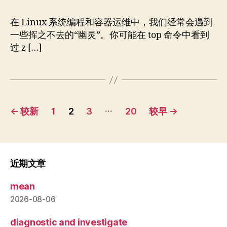
作
日
者
期
在 Linux 系统编程和容器运维中，我们经常会遇到
一些挥之不去的“幽灵”。你可能在 top 命令中看到
过 z […]
文
…
←
较新
1
2
3
20
较早
→
章
分
页
近期文章
mean
2026-08-06
diagnostic and investigate