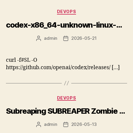
分
DEVOPS
类
codex-x86_64-unknown-linux-musl.zst vs codex-x86_64-unknown-linux-musl-bundle.tar.zst
admin
2026-05-21
文
发
章
布
作
日
者
期
curl -f#SL -O
https://github.com/openai/codex/releases/ […]
分
DEVOPS
类
Subreaping SUBREAPER Zombie and Orphan
admin
2026-05-13
文
发
章
布