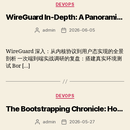
分
DEVOPS
类
WireGuard In-Depth: A Panoramic Analysis from Kernel Protocols to User-Space Implementations
admin
2026-06-05
文
发
章
布
作
日
者
期
WireGuard 深入：从内核协议到用户态实现的全景
剖析 一次端到端实战调研的复盘：搭建真实环境测
试 Bor […]
分
DEVOPS
类
The Bootstrapping Chronicle: How We Taught Computers to Write Themselves
admin
2026-05-27
文
发
章
布