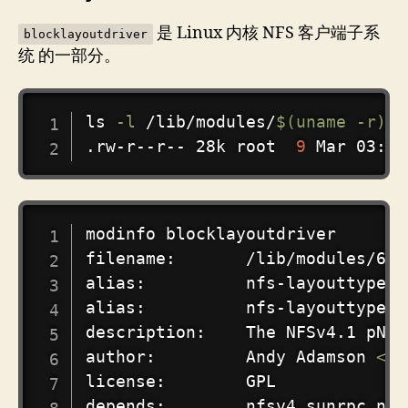
是 Linux 内核 NFS 客户端子系
blocklayoutdriver
统 的一部分。
COPY
ls
-l
 /lib/modules/
$(
uname
-r
)
/k
.rw-r--r-- 28k root  
9
COPY
modinfo blocklayoutdriver

filename:       /lib/modules/6.1
alias:          nfs-layouttype4-5
alias:          nfs-layouttype4-3
description:    The NFSv4.1 pNFS
author:         Andy Adamson 
<
an
license:        GPL

depends:        nfsv4,sunrpc,nfs
