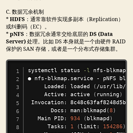
C. 数据冗余机制
*
HDFS
：通常靠软件实现多副本（Replication）
或纠删码（EC）。
*
pNFS
：数据冗余通常交给底层的
DS (Data
Server)
处理。比如 DS 本身就是一个由硬件 RAID
保护的 SAN 存储，或者是一个分布式存储集群。
COPY
systemctl status 
-l
 nfs-blkmap

● nfs-blkmap.service - pNFS bloc
     Loaded: loaded 
(
/usr/lib/sy
     Active: active 
(
running
)
 si
 Invocation: 8c48c63faf8248d5b44
       Docs: man:blkmapd
(
8
)
   Main PID: 
934
(
blkmapd
)
      Tasks: 
1
(
limit: 
154286
)