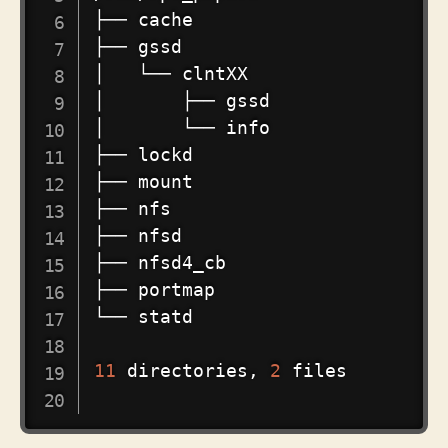
├── cache

├── gssd

│   └── clntXX

│       ├── gssd

│       └── info

├── lockd

├── 
mount
├── nfs

├── nfsd

├── nfsd4_cb

├── portmap

└── statd

11
 directories, 
2
 files
