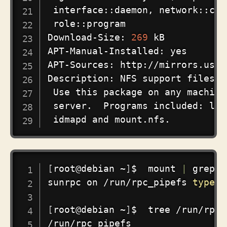
 interface::daemon, network::cli
 role::program

Download-Size: 
269
 kB

APT-Manual-Installed: 
yes
APT-Sources: http://mirrors.ustc
Description: NFS support files c
 Use this package on any machine
 server.  Programs included: loc
COPY
[
root@debian ~
]
$  
mount
|
grep
 r
sunrpc on /run/rpc_pipefs 
type
 r
[
root@debian ~
]
$  tree /run/rpc_
/run/rpc_pipefs
