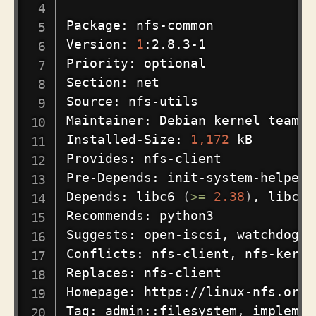
Package: nfs-common

Version: 
1
:2.8.3-1

Priority: optional

Section: net

Source: nfs-utils

Maintainer: Debian kernel team 
<
Installed-Size: 
1,172
 kB

Provides: nfs-client

Pre-Depends: init-system-helpers
Depends: libc6 
(
>=
2.38
)
, libcap
Recommends: python3

Suggests: open-iscsi, watchdog

Conflicts: nfs-client, nfs-kerne
Replaces: nfs-client

Homepage: https://linux-nfs.org/

Tag: admin::filesystem, implemen