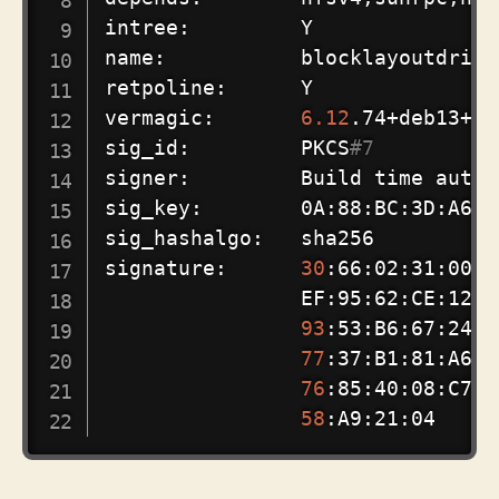
intree:         Y

name:           blocklayoutdriver
retpoline:      Y

vermagic:       
6.12
.74+deb13+1-
sig_id:         PKCS
#7
signer:         Build 
time
 autog
sig_key:        0A:88:BC:3D:A6:4
sig_hashalgo:   sha256

signature:      
30
:66:02:31:00:E
                EF:95:62:CE:12:0
93
:53:B6:67:24:2
77
:37:B1:81:A6:4
76
:85:40:08:C7:A
58