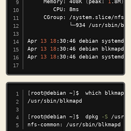
     Memory: 408K 
(
peak: 
1
.8M
)
        CPU: 8ms

     CGroup: /system.slice/nfs-b
             └─934 /usr/sbin/blkm
Apr 
13
18
:30:46 debian systemd
[
1
Apr 
13
18
:30:46 debian blkmapd
[
9
Apr 
13
18
:30:46 debian systemd
[
1
COPY
[
root@debian ~
]
$  
which
 blkmapd

/usr/sbin/blkmapd

[
root@debian ~
]
$  dpkg 
-S
 /usr/s