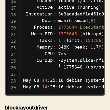
     Loaded: loaded 
(
/usr/lib/sy
     Active: active 
(
running
)
 si
 Invocation: 3e3adadadf1a451c980
       Docs: man:blkmapd
(
8
)
    Process: 
1775644
ExecStart
=
/
   Main PID: 
1775646
(
blkmapd
)
      Tasks: 
1
(
limit: 
154286
)
     Memory: 348K 
(
peak: 
1
.7M
)
        CPU: 7ms

     CGroup: /system.slice/nfs-b
             └─1775646 /usr/sbin/
May 08 
14
:25:16 debian systemd
[
1
May 08 
14
:25:16 debian systemd
[
1
blocklayoutdriver