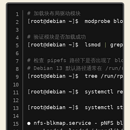
COPY
# 加载块布局驱动模块
[
root@debian ~
]
$  modprobe block
# 验证模块是否加载成功
[
root@debian ~
]
$  lsmod 
|
grep
 b
# 检查 pipefs 路径下是否出现了 block
# Debian 13 默认路径通常在 /run/rpc_
[
root@debian ~
]
$  tree /run/rpc_
[
root@debian ~
]
$  systemctl rest
[
root@debian ~
]
$  systemctl stat
● nfs-blkmap.service - pNFS bloc