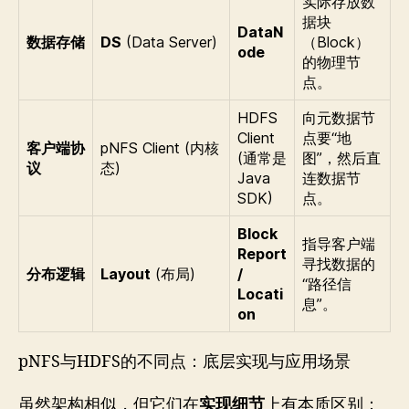
实际存放数
据块
DataN
数据存储
DS
(Data Server)
（Block）
ode
的物理节
点。
HDFS
向元数据节
Client
点要“地
客户端协
pNFS Client (内核
(通常是
图”，然后直
议
态)
Java
连数据节
SDK)
点。
Block
指导客户端
Report
寻找数据的
分布逻辑
Layout
(布局)
/
“路径信
Locati
息”。
on
pNFS与HDFS的不同点：底层实现与应用场景
虽然架构相似，但它们在
实现细节
上有本质区别：