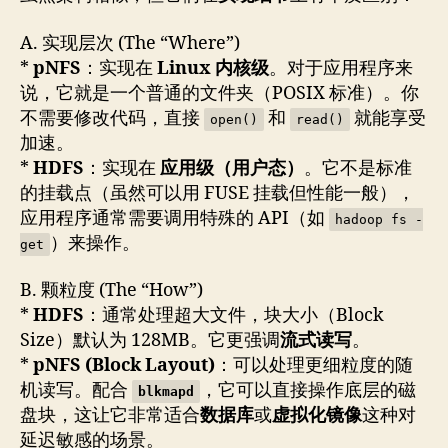
A. 实现层次 (The “Where”)
*
pNFS
：实现在
Linux 内核级
。对于应用程序来
说，它就是一个普通的文件夹（POSIX 标准）。你
不需要修改代码，直接
和
就能享受
open()
read()
加速。
*
HDFS
：实现在
应用级（用户态）
。它不是标准
的挂载点（虽然可以用 FUSE 挂载但性能一般），
应用程序通常需要调用特殊的 API（如
hadoop fs -
）来操作。
get
B. 颗粒度 (The “How”)
*
HDFS
：通常处理超大文件，块大小（Block
Size）默认为 128MB。它更强调
流式读写
。
*
pNFS (Block Layout)
：可以处理更细粒度的随
机读写。配合
，它可以直接操作底层的磁
blkmapd
盘块，这让它非常适合
数据库
或
虚拟化镜像
这种对
延迟敏感的场景。