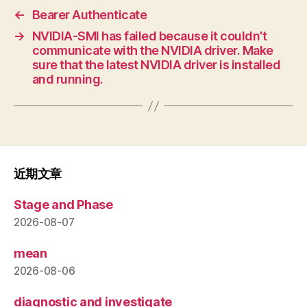
←
Bearer Authenticate
→
NVIDIA-SMI has failed because it couldn’t
communicate with the NVIDIA driver. Make
sure that the latest NVIDIA driver is installed
and running.
近期文章
Stage and Phase
2026-08-07
mean
2026-08-06
diagnostic and investigate