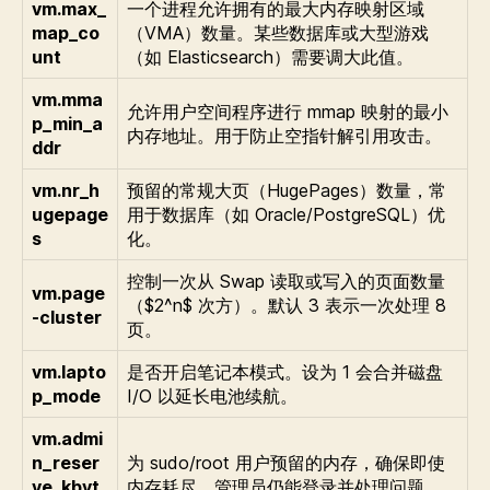
vm.max_
一个进程允许拥有的最大内存映射区域
map_co
（VMA）数量。某些数据库或大型游戏
unt
（如 Elasticsearch）需要调大此值。
vm.mma
允许用户空间程序进行 mmap 映射的最小
p_min_a
内存地址。用于防止空指针解引用攻击。
ddr
vm.nr_h
预留的常规大页（HugePages）数量，常
ugepage
用于数据库（如 Oracle/PostgreSQL）优
s
化。
控制一次从 Swap 读取或写入的页面数量
vm.page
（$2^n$ 次方）。默认 3 表示一次处理 8
-cluster
页。
vm.lapto
是否开启笔记本模式。设为 1 会合并磁盘
p_mode
I/O 以延长电池续航。
vm.admi
n_reser
为 sudo/root 用户预留的内存，确保即使
ve_kbyt
内存耗尽，管理员仍能登录并处理问题。