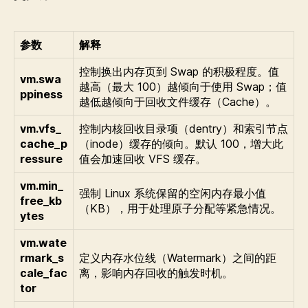
参数
解释
控制换出内存页到 Swap 的积极程度。值
vm.swa
越高（最大 100）越倾向于使用 Swap；值
ppiness
越低越倾向于回收文件缓存（Cache）。
vm.vfs_
控制内核回收目录项（dentry）和索引节点
cache_p
（inode）缓存的倾向。默认 100，增大此
ressure
值会加速回收 VFS 缓存。
vm.min_
强制 Linux 系统保留的空闲内存最小值
free_kb
（KB），用于处理原子分配等紧急情况。
ytes
vm.wate
rmark_s
定义内存水位线（Watermark）之间的距
cale_fac
离，影响内存回收的触发时机。
tor