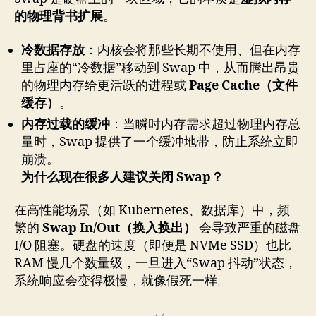
的物理背书扩展
。
冷数据存放
：内核会将那些长期不使用、但在内存
里占座的“冷数据”移动到 Swap 中，从而腾出昂贵
的物理内存给更活跃的进程或
Page Cache（文件
缓存）
。
内存过载的缓冲
：当瞬时内存需求超过物理内存总
量时，Swap 提供了一个缓冲地带，防止系统立即
崩溃。
为什么现在很多人建议关闭 Swap？
在高性能场景（如 Kubernetes、数据库）中，频
繁的
Swap In/Out（换入换出）
会导致严重的磁盘
I/O 阻塞。硬盘的速度（即便是 NVMe SSD）也比
RAM 慢几个数量级，一旦进入“Swap 抖动”状态，
系统响应会变得极慢，就像假死一样。