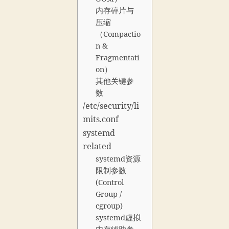
内存碎片与
压缩
（Compactio
n &
Fragmentati
on）
其他关键参
数
/etc/security/li
mits.conf
systemd
related
systemd资源
限制参数
(Control
Group /
cgroup)
systemd虚拟