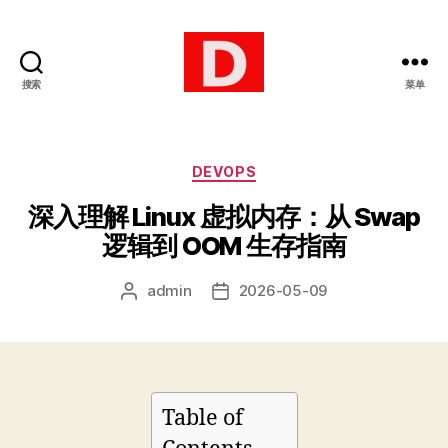
搜索
菜单
博
客
分
DEVOPS
类
深入理解 Linux 虚拟内存：从 Swap
逻辑到 OOM 生存指南
admin
2026-05-09
文
发
章
布
作
日
者
期
Table of