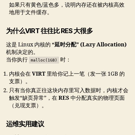
如果只有黄色/蓝色多，说明内存还在被内核高效
地用于文件缓存。
为什么VIRT 往往比 RES 大很多
这是 Linux 内核的
“延时分配” (Lazy Allocation)
机制决定的。
当你执行
时：
malloc(1GB)
内核会在
VIRT
里给你记上一笔（发一张 1GB 的
支票）。
只有当你真正往这块内存里写入数据时，内核才会
触发“缺页异常”，在
RES
中分配真实的物理页面
（兑现支票）。
运维实用建议