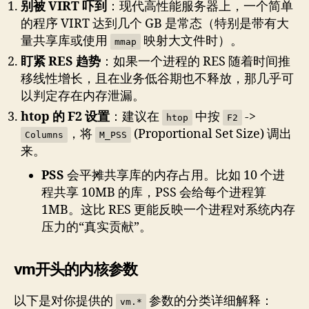
别被 VIRT 吓到
：现代高性能服务器上，一个简单
的程序 VIRT 达到几个 GB 是常态（特别是带有大
量共享库或使用
映射大文件时）。
mmap
盯紧 RES 趋势
：如果一个进程的 RES 随着时间推
移线性增长，且在业务低谷期也不释放，那几乎可
以判定存在内存泄漏。
htop 的 F2 设置
：建议在
中按
->
htop
F2
，将
(Proportional Set Size) 调出
Columns
M_PSS
来。
PSS
会平摊共享库的内存占用。比如 10 个进
程共享 10MB 的库，PSS 会给每个进程算
1MB。这比 RES 更能反映一个进程对系统内存
压力的“真实贡献”。
vm开头的内核参数
以下是对你提供的
参数的分类详细解释：
vm.*