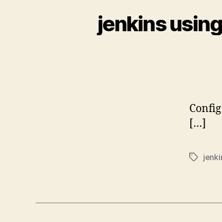
jenkins using
Config
[…]
jenki
标
签