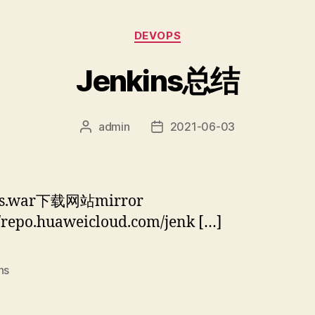
分
DEVOPS
类
Jenkins总结
admin
2021-06-03
文
发
章
布
作
日
者
期
ns.war下载网站mirror
//repo.huaweicloud.com/jenk […]
ns