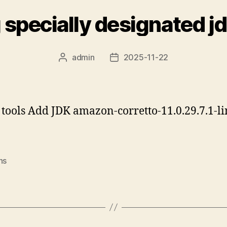
 specially designated jd
admin
2025-11-22
文
发
章
布
作
日
者
期
 tools Add JDK amazon-corretto-11.0.29.7.1-l
ns