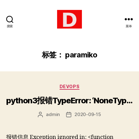
搜索
菜单
博
客
标签：
paramiko
分
DEVOPS
类
python3报错TypeError: ‘NoneType’ object is not callable
admin
2020-09-15
文
发
章
布
作
日
者
期
报错信息 Exception ignored in: <function