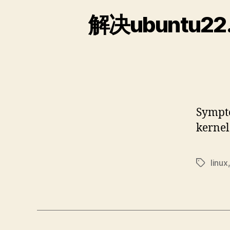
Sympt
kern
linux
标
签