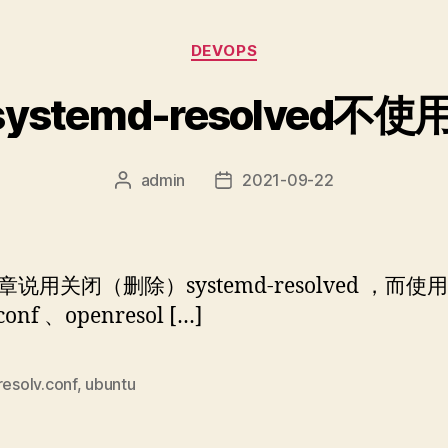
分
DEVOPS
类
admin
2021-09-22
文
发
章
布
作
日
者
期
说用关闭（删除）systemd-resolved ，而使用
conf 、openresol […]
resolv.conf
,
ubuntu