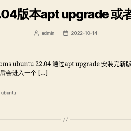
admin
2022-10-14
文
发
章
布
作
日
者
期
oms ubuntu 22.04 通过apt upgrade 安装完
el后会进入一个 […]
,
ubuntu