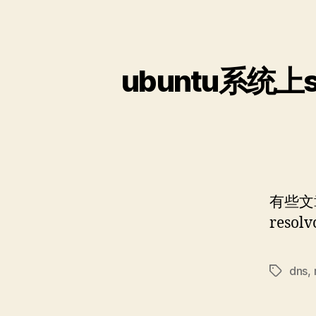
有些文章
resolv
dns
,
标
签