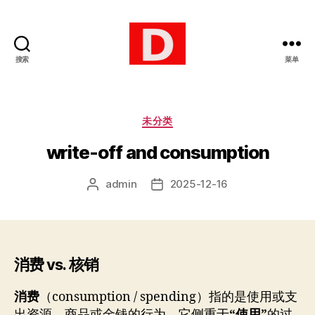
搜索
菜单
博
客
分
未分类
类
write-off and consumption
admin
2025-12-16
文
发
章
布
作
日
者
期
消费 vs. 核销
消费
（consumption / spending）指的是使用或支
出资源、商品或金钱的行为。它侧重于
“使用”
的过